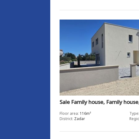
Sale Family house, Family house,
Floor area:
116m²
Type
District:
Zadar
Regio