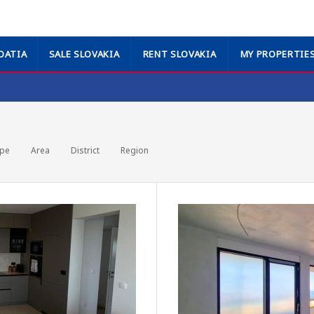
OATIA
SALE SLOVAKIA
RENT SLOVAKIA
MY PROPERTIE
ype
Area
District
Region