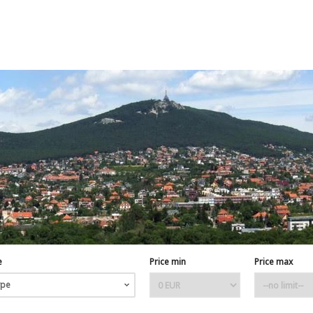
e
Price min
Price max
ype