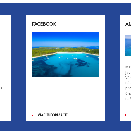
FACEBOOK
AM
Mát
Jad
Vás
ná
ľa
pro
Cho
naš
VIAC INFORMÁCII