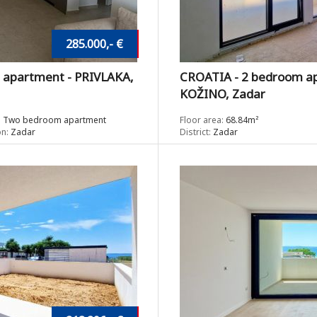
285.000,- €
 apartment - PRIVLAKA,
CROATIA - 2 bedroom ap
KOŽINO, Zadar
:
Two bedroom apartment
Floor area:
68.84m²
n:
Zadar
District:
Zadar