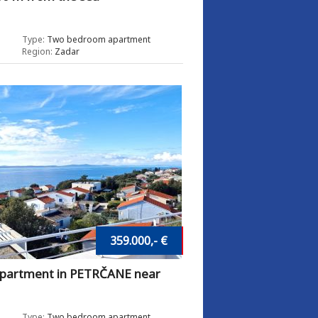
Type:
Two bedroom apartment
Region:
Zadar
359.000,- €
partment in PETRČANE near
Type:
Two bedroom apartment