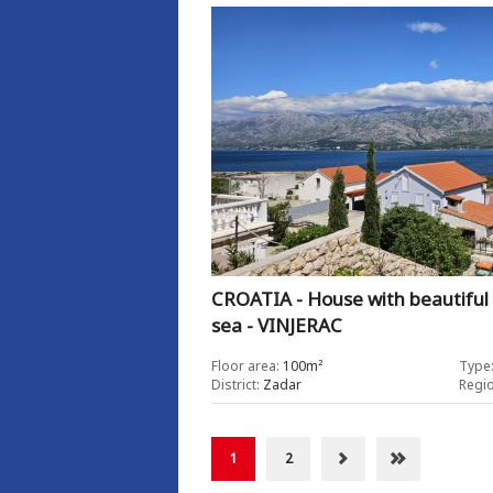
CROATIA - House with beautiful 
sea - VINJERAC
Floor area:
100m²
Type
District:
Zadar
Regio
1
2