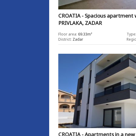
CROATIA - Spacious apartment w
PRIVLAKA, ZADAR
Floor area:
69.33m²
Type
District:
Zadar
Regio
CROATIA - Apartments in a new 