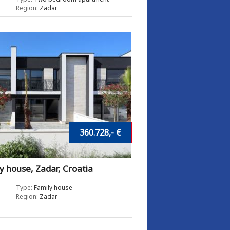
Region:
Zadar
360.728,- €
y house, Zadar, Croatia
Type:
Family house
Region:
Zadar