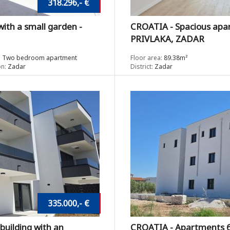
318.296,- €
ith a small garden -
CROATIA - Spacious apar
PRIVLAKA, ZADAR
:
Two bedroom apartment
Floor area:
89.38m²
n:
Zadar
District:
Zadar
335.000,- €
building with an
CROATIA - Apartments 6