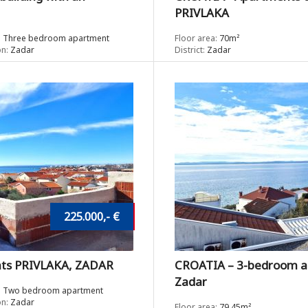
PRIVLAKA
:
Three bedroom apartment
Floor area:
70m²
n:
Zadar
District:
Zadar
225.000,- €
nts PRIVLAKA, ZADAR
CROATIA – 3-bedroom a
Zadar
:
Two bedroom apartment
n:
Zadar
Floor area:
79.45m²