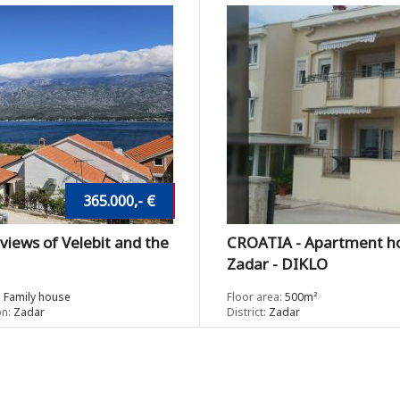
365.000,- €
views of Velebit and the
CROATIA - Apartment hou
Zadar - DIKLO
:
Family house
Floor area:
500m²
n:
Zadar
District:
Zadar