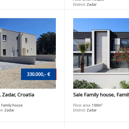
District:
Zadar
330.000,- €
 Zadar, Croatia
Sale Family house, Famil
:
Family house
Floor area:
100m²
n:
Zadar
District:
Zadar