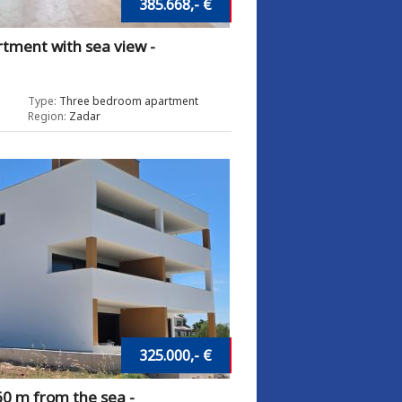
385.668,- €
tment with sea view -
Type:
Three bedroom apartment
Region:
Zadar
325.000,- €
0 m from the sea -