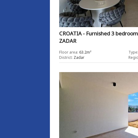
CROATIA - Furnished 3 bedroom
ZADAR
Floor area:
63.2m²
Type
District:
Zadar
Regio