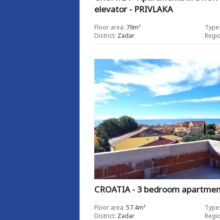
elevator - PRIVLAKA
Floor area:
79m²
Type
District:
Zadar
Regio
CROATIA - 3 bedroom apartme
Floor area:
57.4m²
Type
District:
Zadar
Regio