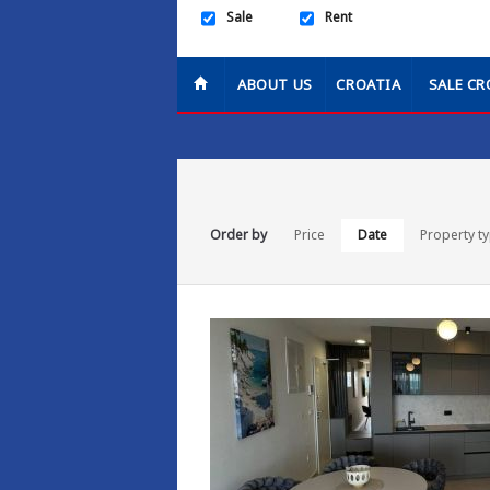
Sale
Rent
ABOUT US
CROATIA
SALE CR
Order by
Price
Date
Property t