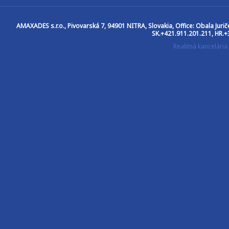
AMAXADES s.r.o.
, Pivovarská 7, 94901 NITRA, Slovakia, Office: Obala Jur
SK.+421.911.201.211, HR.+
Realitná kancelár