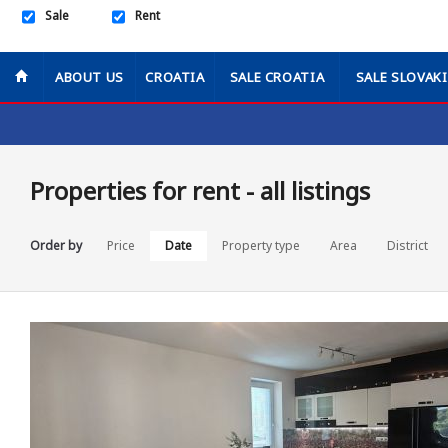
Sale
Rent
ABOUT US
CROATIA
SALE CROATIA
SALE SLOVAK
Properties for rent - all listings
Order by
Price
Date
Property type
Area
District