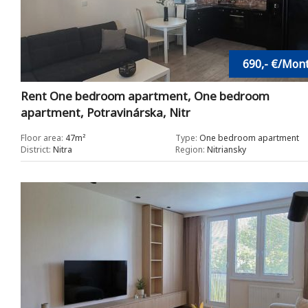
690,- €/Mon
Rent One bedroom apartment, One bedroom
apartment, Potravinárska, Nitr
Floor area:
47m²
Type:
One bedroom apartment
District:
Nitra
Region:
Nitriansky