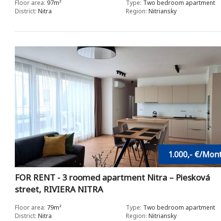
Floor area:
97m²
Type:
Two bedroom apartment
District:
Nitra
Region:
Nitriansky
1.000,- €/Mon
FOR RENT - 3 roomed apartment Nitra – Piesková
street, RIVIERA NITRA
Floor area:
79m²
Type:
Two bedroom apartment
District:
Nitra
Region:
Nitriansky