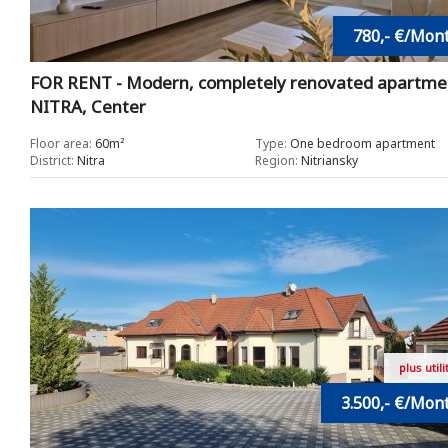
780,- €/Mon
FOR RENT - Modern, completely renovated apartmen
NITRA, Center
Floor area:
60m²
Type:
One bedroom apartment
District:
Nitra
Region:
Nitriansky
plus utili
3.500,- €/Mon