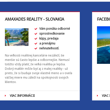
AMAXADES REALITY - SLOVAKIA
FACEB
Vám ponúka odborné
sprostredkovanie
kúpy, predaja
a prenájmu
nehnuteľností.
Na veľkosti realitnej kancelárie nezáleží, tie
menšie sú často lepšie a odbornejšie. Nemusí
totižto vždy platiť, že veľká realitka je lepšia.
Dobrý maklér môže byť aj z malej realitky - už
preto, že si buduje svoje vlastné meno a v oveľa
väčšej miere mu záleží na spokojnosti svojich
klientov.
VIAC INFORMÁCII
VIAC