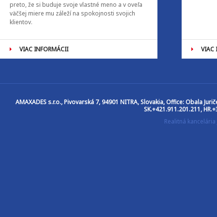
preto, že si buduje svoje vlastné meno a v oveľa
väčšej miere mu záleží na spokojnosti svojich
klientov.
VIAC INFORMÁCII
VIAC
AMAXADES s.r.o.
, Pivovarská 7, 94901 NITRA, Slovakia, Office: Obala Jur
SK.+421.911.201.211, HR.+
Realitná kancelár