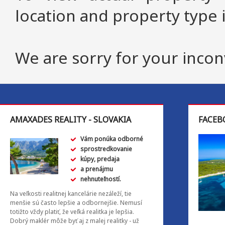
location and property type 
We are sorry for your inco
AMAXADES REALITY - SLOVAKIA
FACEB
Vám ponúka odborné
sprostredkovanie
kúpy, predaja
a prenájmu
nehnuteľností.
Na veľkosti realitnej kancelárie nezáleží, tie
menšie sú často lepšie a odbornejšie. Nemusí
totižto vždy platiť, že veľká realitka je lepšia.
Dobrý maklér môže byť aj z malej realitky - už